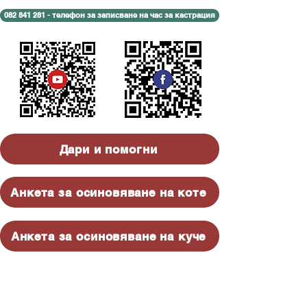
082 841 281 - телефон за записване на час за кастрация
Дари и помогни
Анкета за осиновяване на коте
Анкета за осиновяване на куче