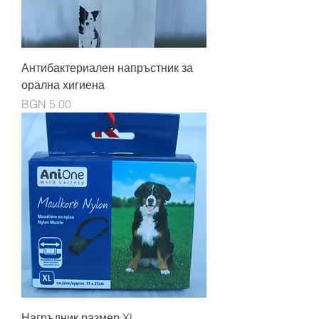
Антибактериален напръстник за
орална хигиена
Price
BGN 5.00
Нагръдник размер XL