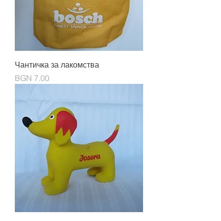
Чантичка за лакомства
Price
BGN 7.00