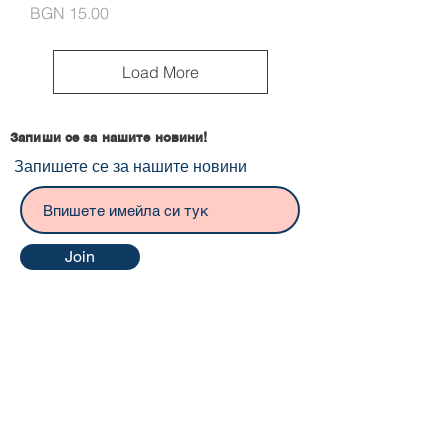
Price
BGN 15.00
Load More
Запиши се за нашите новини!
Запишете се за нашите новини
Join