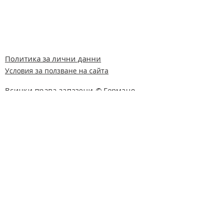
Политика за лични данни
Условия за ползване на сайта
Всички права запазени © Германо-
Българска помощ за животните