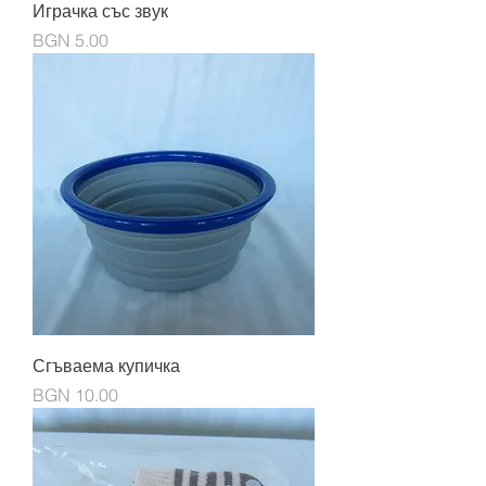
Играчка със звук
Price
BGN 5.00
Сгъваема купичка
Price
BGN 10.00