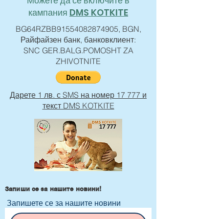
Можете да се включите в
кампания
DMS KOTKITE
BG64RZBB91554082874905, BGN,
Райфайзен банк, банковклиент:
SNC GER.BALG.POMOSHT ZA
ZHIVOTNITE
Дарете 1 лв. с SMS на номер 17 777 и
текст DMS KOTKITE
Запиши се за нашите новини!
Запишете се за нашите новини