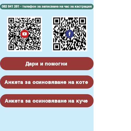
082 841 281 - телефон за записване на час за кастрация
Дари и помогни
Анкета за осиновяване на коте
Анкета за осиновяване на куче