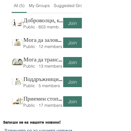
All (5)
My Groups
Suggested Groups
Доброволци, които разхождат кучета, играят с котета :)
Join
Public
·
603 members
Мога да заловя куче или коте
Join
Public
·
12 members
Мога да транспортирам куче или коте
Join
Public
·
13 members
Поддръжници чрез физически дарения
Join
Public
·
5 members
Приемен стопанин
Join
Public
·
17 members
Запиши се за нашите новини!
Запишете се за нашите новини