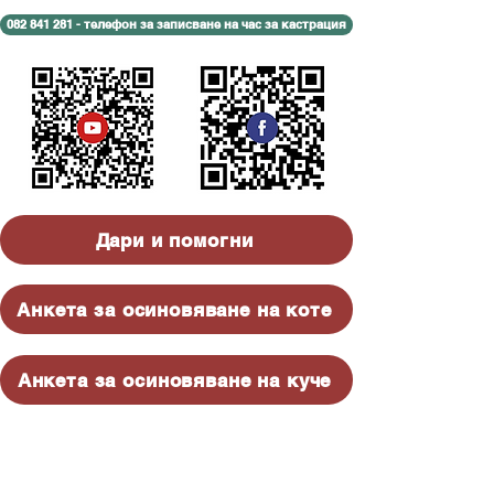
082 841 281 - телефон за записване на час за кастрация
Дари и помогни
Анкета за осиновяване на коте
Анкета за осиновяване на куче