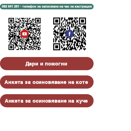
082 841 281 - телефон за записване на час за кастрация
Дари и помогни
Анкета за осиновяване на коте
Анкета за осиновяване на куче