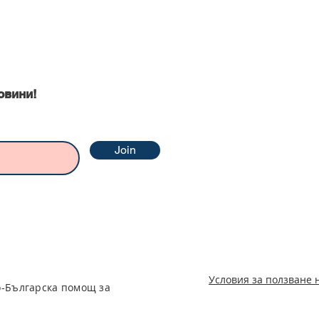
ни
овини!
Join
Условия за ползване 
о-Българска помощ за