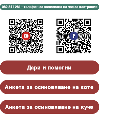
082 841 281 - телефон за записване на час за кастрация
Дари и помогни
Анкета за осиновяване на коте
Анкета за осиновяване на куче