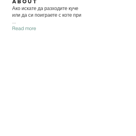
About
Ако искате да разходите куче
или да си поиграете с коте при
...
Read more
Members
Ske Crystal
Follow
misih83041
Follow
misih83041
Voopoo Pods
Follow
hoxopok440
Follow
hoxopok440
Anika sharma
Follow
See All Members (604)