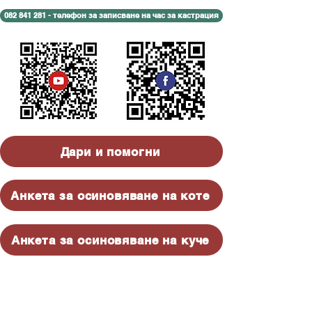
082 841 281 - телефон за записване на час за кастрация
Дари и помогни
Анкета за осиновяване на коте
Анкета за осиновяване на куче