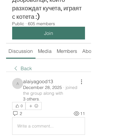
разхождат кучета, играят
с котета :)
Public
·
605 members
Join
Discussion
Media
Members
About
Back
alaiyagood13
alaiyagood13
December 28, 2025
·
joined
the group along with
3 others
.
0
2
11
Write a comment...