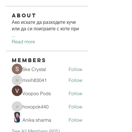
About
Ако искате да разходите куче
или да си поиграете с коте при
...
Read more
Members
Ske Crystal
Follow
misih83041
Follow
misih83041
Voopoo Pods
Follow
hoxopok440
Follow
hoxopok440
Anika sharma
Follow
See All Members (605)