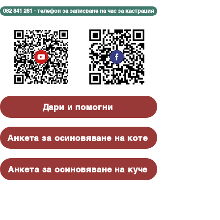
082 841 281 - телефон за записване на час за кастрация
Дари и помогни
Анкета за осиновяване на коте
Анкета за осиновяване на куче